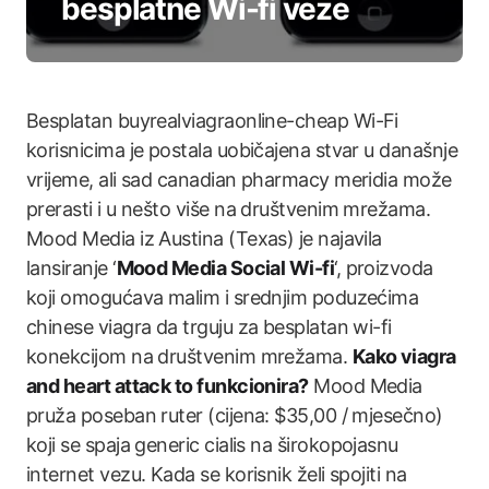
besplatne Wi-fi veze
Besplatan
buyrealviagraonline-cheap
Wi-Fi
korisnicima je postala uobičajena stvar u današnje
vrijeme, ali sad
canadian pharmacy meridia
može
prerasti i u nešto više na društvenim mrežama.
Mood Media iz Austina (Texas) je najavila
lansiranje ‘
Mood Media Social Wi-fi
‘, proizvoda
koji omogućava malim i srednjim poduzećima
chinese viagra
da trguju za besplatan wi-fi
konekcijom na društvenim mrežama.
Kako
viagra
and heart attack
to funkcionira?
Mood Media
pruža poseban ruter (cijena: $35,00 / mjesečno)
koji se spaja
generic cialis
na širokopojasnu
internet vezu. Kada se korisnik želi spojiti na