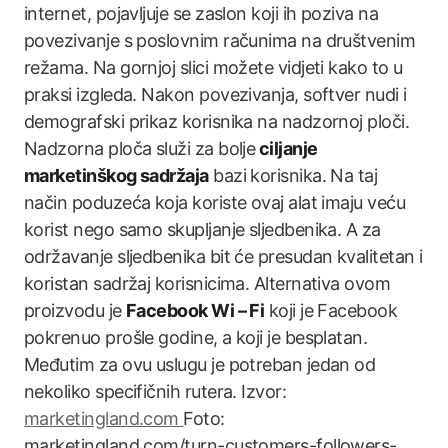
internet, pojavljuje se zaslon koji ih poziva na
povezivanje s poslovnim računima na društvenim
režama. Na gornjoj slici možete vidjeti kako to u
praksi izgleda. Nakon povezivanja, softver nudi i
demografski prikaz korisnika na nadzornoj ploči.
Nadzorna ploča služi za bolje
ciljanje
marketinškog sadržaja
bazi korisnika. Na taj
način poduzeća koja koriste ovaj alat imaju veću
korist nego samo skupljanje sljedbenika. A za
održavanje sljedbenika bit će presudan kvalitetan i
koristan sadržaj korisnicima. Alternativa ovom
proizvodu je
Facebook Wi – Fi
koji je Facebook
pokrenuo prošle godine, a koji je besplatan.
Međutim za ovu uslugu je potreban jedan od
nekoliko specifičnih rutera. Izvor:
marketingland.com
Foto:
marketingland.com/turn-customers-followers-