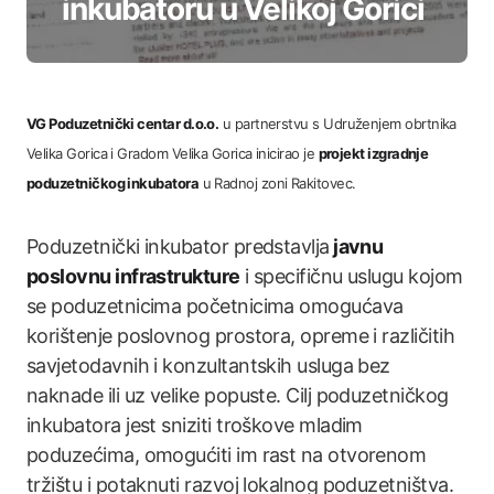
inkubatoru u Velikoj Gorici
VG Poduzetnički centar d.o.o.
u partnerstvu s Udruženjem obrtnika
Velika Gorica i Gradom Velika Gorica inicirao je
projekt izgradnje
poduzetničkog inkubatora
u Radnoj zoni Rakitovec.
Poduzetnički inkubator predstavlja
javnu
poslovnu infrastrukture
i specifičnu uslugu kojom
se poduzetnicima početnicima omogućava
korištenje poslovnog prostora, opreme i različitih
savjetodavnih i konzultantskih usluga bez
naknade ili uz velike popuste. Cilj poduzetničkog
inkubatora jest sniziti troškove mladim
poduzećima, omogućiti im rast na otvorenom
tržištu i potaknuti razvoj lokalnog poduzetništva.