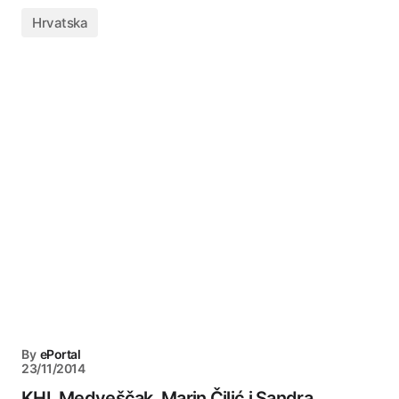
Hrvatska
By
ePortal
23/11/2014
KHL Medveščak, Marin Čilić i Sandra