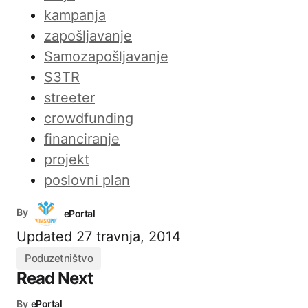
kampanja
zapošljavanje
Samozapošljavanje
S3TR
streeter
crowdfunding
financiranje
projekt
poslovni plan
By
ePortal
Updated
27 travnja, 2014
Poduzetništvo
Read Next
By
ePortal