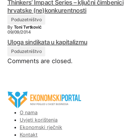
Thinkers’ Impact Series – ključni čimbenici
hrvatske (ne)konkurentnosti
Poduzetništvo
By
Toni Tvrtković
09/09/2014
Uloga sindikata u kapitalizmu
Poduzetništvo
Comments are closed.
O nama
Uvjeti korištenja
Ekonomski rječnik
Kontakt