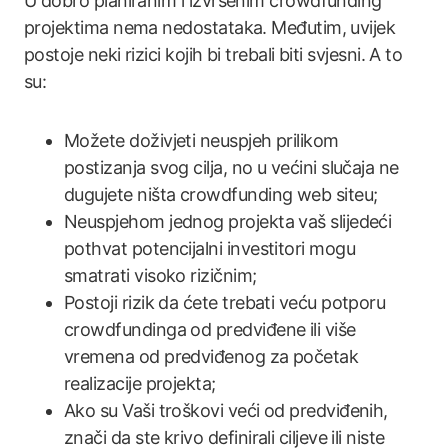
U dobro planiranim i izvršenim crowdfunding
projektima nema nedostataka. Međutim, uvijek
postoje neki rizici kojih bi trebali biti svjesni. A to
su:
Možete doživjeti neuspjeh prilikom
postizanja svog cilja, no u većini slučaja ne
dugujete ništa crowdfunding web siteu;
Neuspjehom jednog projekta vaš slijedeći
pothvat potencijalni investitori mogu
smatrati visoko rizičnim;
Postoji rizik da ćete trebati veću potporu
crowdfundinga od predviđene ili više
vremena od predviđenog za početak
realizacije projekta;
Ako su Vaši troškovi veći od predviđenih,
znači da ste krivo definirali ciljeve ili niste