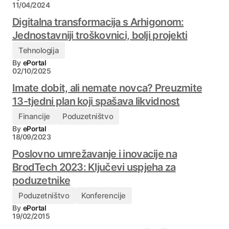
11/04/2024
Digitalna transformacija s Arhigonom:
Jednostavniji troškovnici, bolji projekti
Tehnologija
By
ePortal
02/10/2025
Imate dobit, ali nemate novca? Preuzmite
13-tjedni plan koji spašava likvidnost
Financije
Poduzetništvo
By
ePortal
18/09/2023
Poslovno umrežavanje i inovacije na
BrodTech 2023: Ključevi uspjeha za
poduzetnike
Poduzetništvo
Konferencije
By
ePortal
19/02/2015