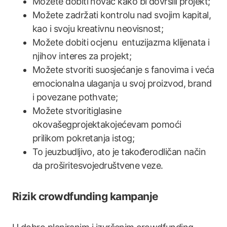
Možete dobiti novac kako bi dovršili projekt;
Možete zadržati kontrolu nad svojim kapital,
kao i svoju kreativnu neovisnost;
Možete dobiti ocjenu entuzijazma klijenata i
njihov interes za ​​projekt;
Možete stvoriti suosjećanje s fanovima i veća
emocionalna ulaganja u svoj ​​proizvod, brand
i povezane pothvate;
Možete stvoritiglasine
okovašegprojektakojećevam pomoći
prilikom pokretanja istog;
To jeuzbudljivo, ato je takođerodličan način
da proširitesvojedruštvene veze.
Rizik crowdfunding kampanje