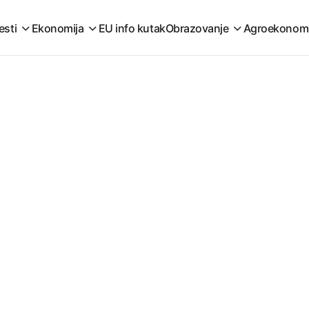
esti
Ekonomija
EU info kutak
Obrazovanje
Agroekonom