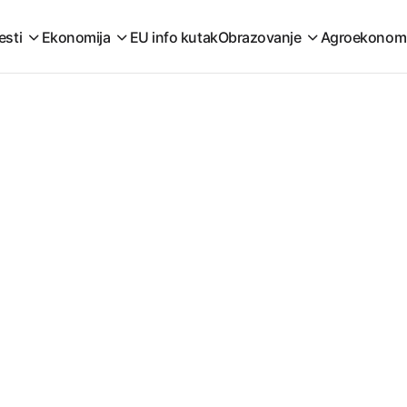
esti
Ekonomija
EU info kutak
Obrazovanje
Agroekonom