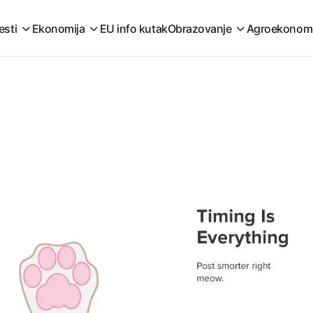
esti
Ekonomija
EU info kutak
Obrazovanje
Agroekonom