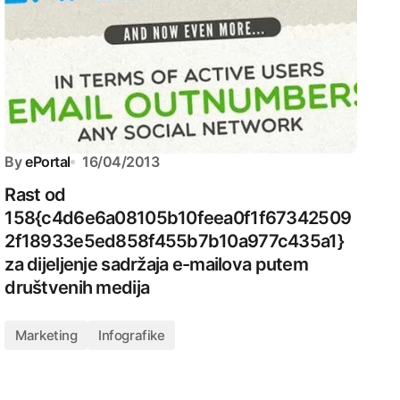
By
ePortal
16/04/2013
Rast od
158{c4d6e6a08105b10feea0f1f67342509
2f18933e5ed858f455b7b10a977c435a1}
za dijeljenje sadržaja e-mailova putem
društvenih medija
Marketing
Infografike