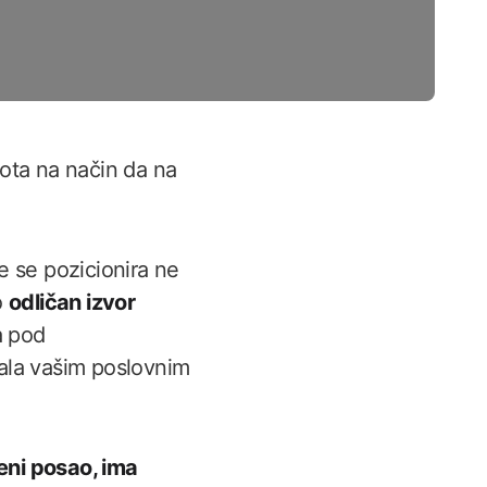
ota na način da na
e se pozicionira ne
o
odličan izvor
a pod
jala vašim poslovnim
eni posao, ima