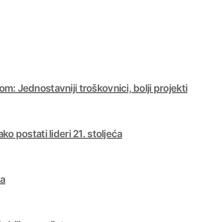
m: Jednostavniji troškovnici, bolji projekti
ko postati lideri 21. stoljeća
ta