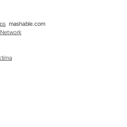
ips
mashable.com
l Network
ktima