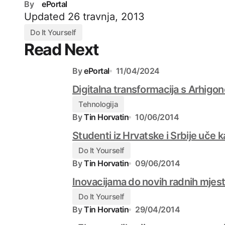
By
ePortal
Updated
26 travnja, 2013
Do It Yourself
Read Next
By
ePortal
11/04/2024
Digitalna transformacija s Arhigono
Tehnologija
By
Tin Horvatin
10/06/2014
Studenti iz Hrvatske i Srbije uče ka
Do It Yourself
By
Tin Horvatin
09/06/2014
Inovacijama do novih radnih mjes
Do It Yourself
By
Tin Horvatin
29/04/2014