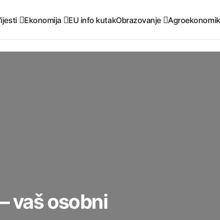
ijesti
Ekonomija
EU info kutak
Obrazovanje
Agroekonomi
– vaš osobni