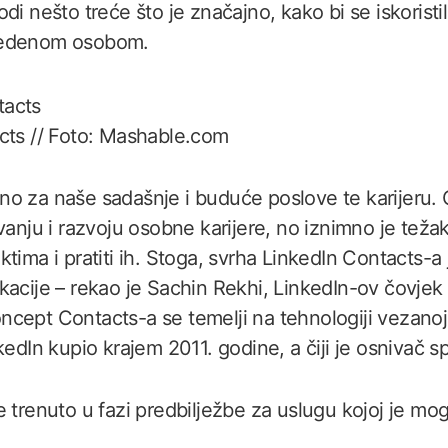
odi nešto treće što je značajno, kako bi se iskoristila
vedenom osobom.
cts // Foto: Mashable.com
o za naše sadašnje i buduće poslove te karijeru. 
vanju i razvoju osobne karijere, no iznimno je teža
ktima i pratiti ih. Stoga, svrha LinkedIn Contacts
kacije – rekao je Sachin Rekhi, LinkedIn-ov čovje
ncept Contacts-a se temelji na tehnologiji vezano
kedIn kupio krajem 2011. godine, a čiji je osnivač 
 trenuto u fazi predbilježbe za uslugu kojoj je mog