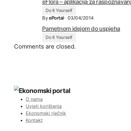
eFlora – aplikacija za raspoznavanj
Do It Yourself
By
ePortal
03/04/2014
Pametnom idejom do uspjeha
Do It Yourself
Comments are closed.
O nama
Uvjeti korištenja
Ekonomski rječnik
Kontakt