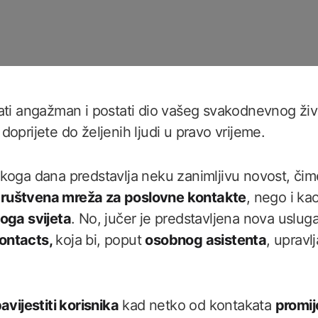
ati angažman i postati dio vašeg svakodnevnog živ
oprijete do željenih ljudi u pravo vrijeme.
koga dana predstavlja neku zanimljivu novost, čim
ruštvena mreža za poslovne kontakte
, nego i ka
oga svijeta
. No, jučer je predstavljena nova uslug
ontacts,
koja bi, poput
osobnog asistenta
, upravl
avijestiti korisnika
kad netko od kontakata
promij