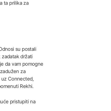
 ta prilika za
Odnosi su postali
k zadatak držati
-a je da vam pomogne
k zadužen za
j uz Connected,
spomenuti Rekhi.
uće pristupiti na