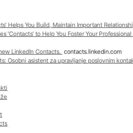
ts’ Helps You Build, Maintain Important Relationsh
s ‘Contacts’ to Help You Foster Your Professiona
 new LinkedIn Contacts.
contacts.linkedin.com
s: Osobni asistent za upravljanje poslovnim konta
kti
eže
t
cts