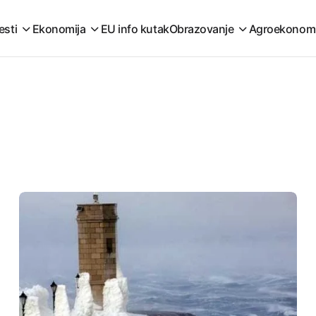
esti
Ekonomija
EU info kutak
Obrazovanje
Agroekonom