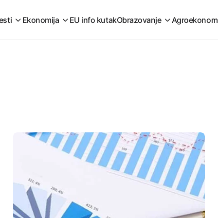
esti
Ekonomija
EU info kutak
Obrazovanje
Agroekonom