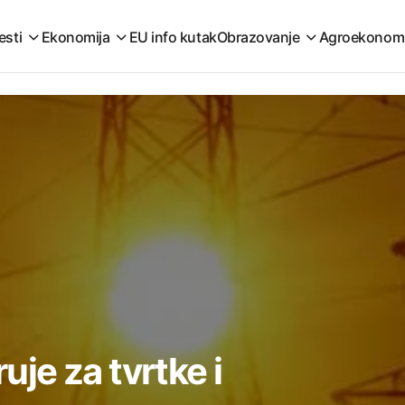
esti
Ekonomija
EU info kutak
Obrazovanje
Agroekonom
ruje za tvrtke i