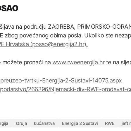
POSAO
ošljava na području ZAGREBA, PRIMORSKO-GORA
zbog povećanog obima posla. Ukoliko ste nezaposl
E Hrvatska (posao@energija2.hr).
e možete pronaći na
www.rweenergija.hr
te na slje
reuzeo-tvrtku-Energija-2-Sustavi-14075.aspx
gospodarstvo/266396/Njemacki-div-RWE-prodavat-ce
rgija
struja
kućanstva
Energija 2 Sustavi
RWE
jefti