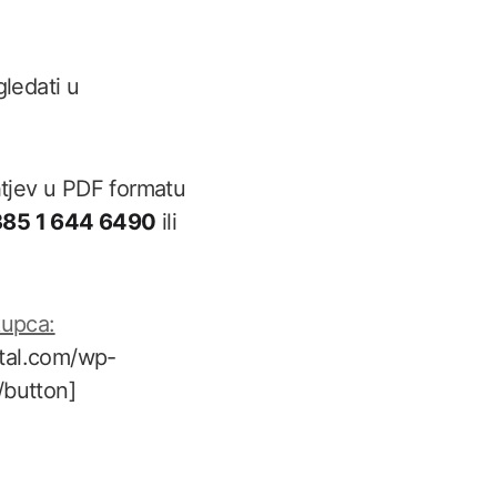
ledati u
htjev u PDF formatu
85 1 644 6490
ili
kupca:
rtal.com/wp-
/button]