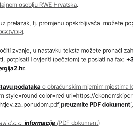
dajnom osoblju RWE Hrvatska
.
uz prelazak, tj. promjenu opskrbljivača možete pog
ODGOVORI
.
kočiti zvanje, u nastavku teksta možete pronaći za
i, potpisati i ovjeriti (pečatom) te poslati na fax:
+3
rgija2.hr.
stavu podataka
o obračunskim mjernim mjestima 
m style=round color=red url=https://ekonomskipo
htjev_za_ponudom.pdf]
preuzmite PDF dokument
[
avi d.o.o.
informacije
(
PDF dokument)