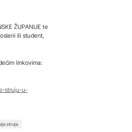
NSKE ŽUPANIJE te
eni ili student,
dećim linkovima:
-struju-u-
nija struja