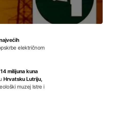
najvećih
 opskrbe električnom
o
14 milijuna kuna
su
Hrvatsku Lutriju,
eološki muzej Istre i