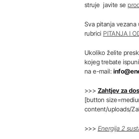
struje javite se
pro
Sva pitanja vezana 
rubrici
PITANJA I 
Ukoliko želite pres
kojeg trebate ispunit
na e-mail:
info@ene
>>>
Zahtjev za do
[button size=mediu
content/uploads/Za
>>>
Energija 2 sust