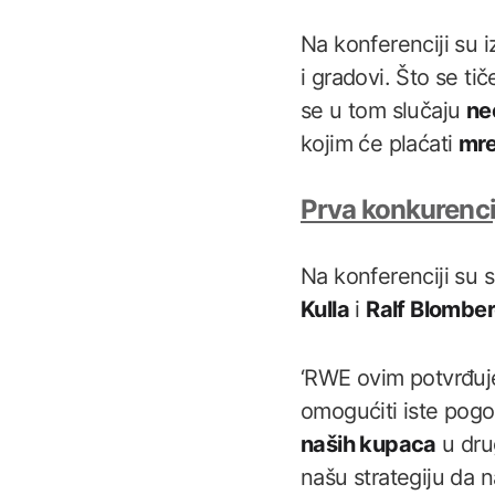
Na konferenciji su i
i gradovi. Što se t
se u tom slučaju
ne
kojim će plaćati
mre
Prva konkurenc
Na konferenciji su 
Kulla
i
Ralf Blombe
‘RWE ovim potvrđuj
omogućiti iste pog
naših kupaca
u dru
našu strategiju da n