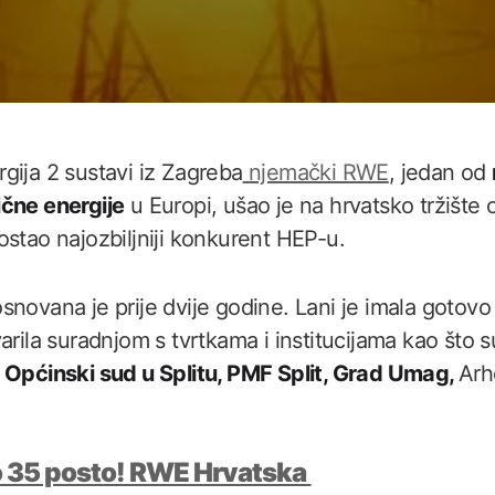
gija 2 sustavi iz Zagreba
njemački RWE
, jedan od
ične energije
u Europi, ušao je na hrvatsko tržište
ostao najozbiljniji konkurent HEP-u.
snovana je prije dvije godine. Lani je imala gotov
varila suradnjom s tvrtkama i institucijama kao što 
 Općinski sud u Splitu, PMF Split, Grad Umag,
Arh
o 35 posto! RWE Hrvatska