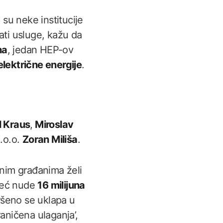
o su neke institucije
ati usluge, kažu da
na
, jedan HEP-ov
lektrične energije
.
l Kraus
,
Miroslav
d.o.o.
Zoran Miliša
.
nim građanima želi
 već nude
16 milijuna
ršeno se uklapa u
aničena ulaganja’,