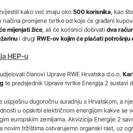
zvijestili kako već imaju oko
500 korisnika
, kao št
iče načina promjene tvrtke od koje će građani kupov
će mijenjati žice
, ali će korisnici dobivati
dva raču
žarinu
i drugi
RWE-ov kojim će plaćati potrošnju e
ija HEP-u
sudjelovali članovi Uprave RWE Hrvatska d.o.o.
Kar
rg
te predsjednik Uprave tvrtke Energija 2 sustavi 
e uspješnu dugoročnu suradnju s Hrvatskom, a nje
odnosti u opskrbi električnom energijom kakve se
gim europskim zemljama. Akvizicija Energije 2 sav
a novim tržištima ostvarujemo organski rast, uz ogr