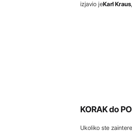
izjavio je
Karl Kraus
KORAK do PONU
Ukoliko ste zainter