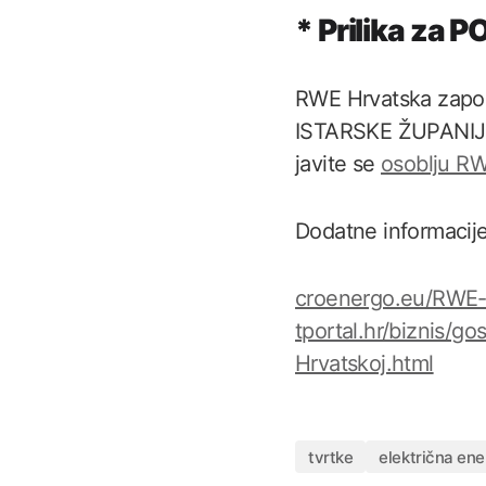
* Prilika za 
RWE Hrvatska zap
ISTARSKE ŽUPANIJE 
javite se
osoblju RW
Dodatne informacij
croenergo.eu/RWE-p
tportal.hr/biznis/
Hrvatskoj.html
tvrtke
električna ene