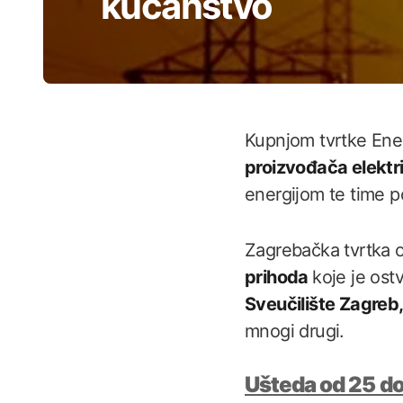
kućanstvo
Kupnjom tvrtke Ener
proizvođača elektr
energijom te time p
Zagrebačka tvrtka o
prihoda
koje je ost
Sveučilište Zagreb,
mnogi drugi.
Ušteda od 25 d