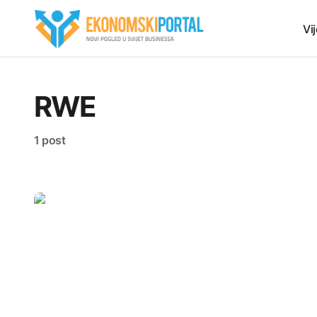
Vij
RWE
1 post