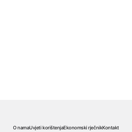
O nama
Uvjeti korištenja
Ekonomski rječnik
Kontakt