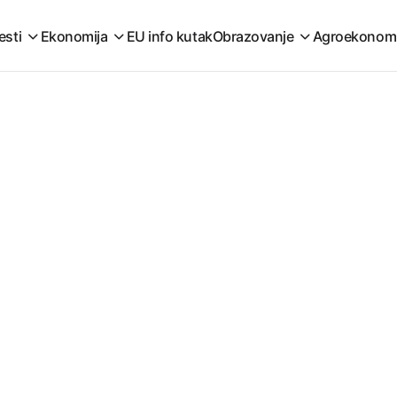
esti
Ekonomija
EU info kutak
Obrazovanje
Agroekonom