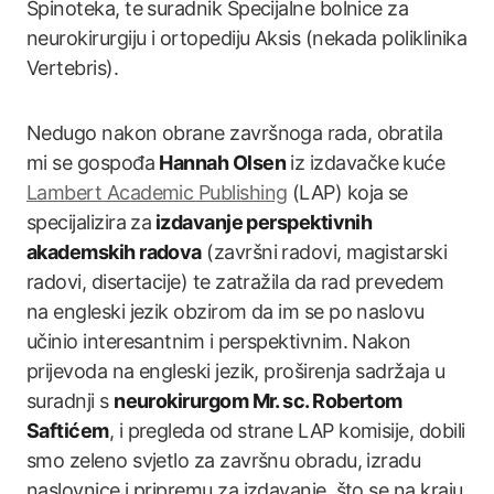
Spinoteka, te suradnik Specijalne bolnice za
neurokirurgiju i ortopediju Aksis (nekada poliklinika
Vertebris).
Nedugo nakon obrane završnoga rada, obratila
mi se gospođa
Hannah Olsen
iz izdavačke kuće
Lambert Academic Publishing
(LAP) koja se
specijalizira za
izdavanje perspektivnih
akademskih radova
(završni radovi, magistarski
radovi, disertacije) te zatražila da rad prevedem
na engleski jezik obzirom da im se po naslovu
učinio interesantnim i perspektivnim. Nakon
prijevoda na engleski jezik, proširenja sadržaja u
suradnji s
neurokirurgom Mr. sc. Robertom
Saftićem
, i pregleda od strane LAP komisije, dobili
smo zeleno svjetlo za završnu obradu, izradu
naslovnice i pripremu za izdavanje, što se na kraju