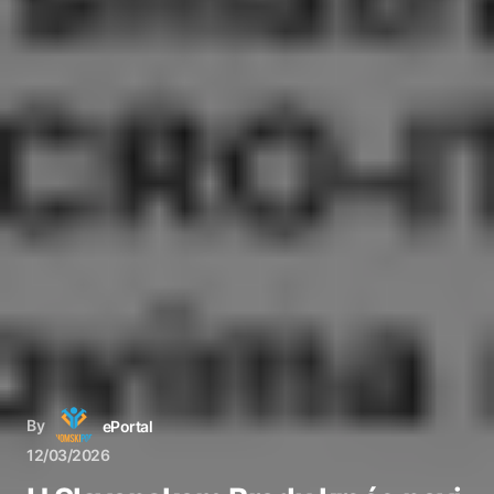
By
ePortal
12/03/2026