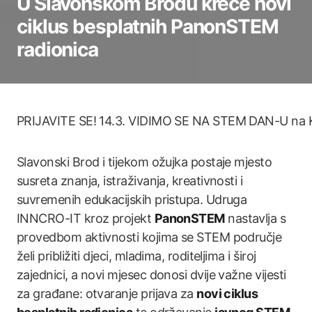
U Slavonskom Brodu kreće novi
ciklus besplatnih PanonSTEM
radionica
PRIJAVITE SE! 14.3. VIDIMO SE NA STEM DAN-U na 
Slavonski Brod i tijekom ožujka postaje mjesto
susreta znanja, istraživanja, kreativnosti i
suvremenih edukacijskih pristupa. Udruga
INNCRO-IT kroz projekt
PanonSTEM
nastavlja s
provedbom aktivnosti kojima se STEM područje
želi približiti djeci, mladima, roditeljima i široj
zajednici, a novi mjesec donosi dvije važne vijesti
za građane: otvaranje prijava za
novi ciklus