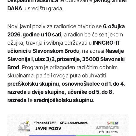
besplatnih radionica
te održavanje
javnog STEM
DANA
u središtu grada.
Novi javni poziv za radionice otvorio se
6. ožujka
2026. godine u 10 sati
, a radionice će se tijekom
ožujka, travnja i svibnja održavati u
INNCRO-IT
učionici u Slavonskom Brodu
, na adresi
Naselje
Slavonija I, ulaz 3/2, prizemlje, 35000 Slavonski
Brod
. Program je prilagođen različitim dobnim
skupinama, pa će i ovoga puta obuhvatiti
predškolsku skupinu
,
osnovnoškolce od 1. do 4.
razreda u dvije skupine
,
učenike od 5. do 8.
razreda
te
srednjoškolsku skupinu
.