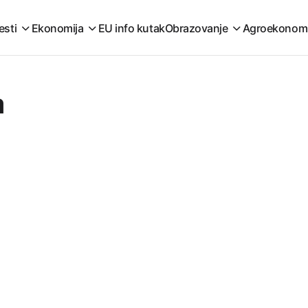
esti
Ekonomija
EU info kutak
Obrazovanje
Agroekonom
a