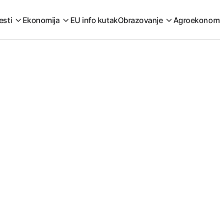
esti
Ekonomija
EU info kutak
Obrazovanje
Agroekonom