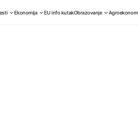
esti
Ekonomija
EU info kutak
Obrazovanje
Agroekonom