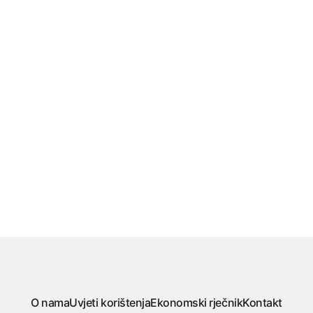
O nama
Uvjeti korištenja
Ekonomski rječnik
Kontakt