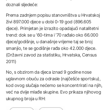
doznali sljedeće:
Prema zadnjem popisu stanovništva u Hrvatskoj
živi 897.000 djece u dobi 0-19 god (896.605
djece). Primjetan je izrazito opadajući natalitetni
trend: dok se u ‘60-tima i ‘70 rađalo oko 66.000
djece/godišnje, u današnje vrijeme taj se broj
smanjio, te se godišnje rađa oko 42.000 djece.
(Državni zavod za statistiku, Hrvatska, Census
2011)
No, s obzirom da djeca iznad 9 godine nose
uglavnom obuću za odrasle (najčešće sportsku),
kod ovog slučaja nećemo se koncentrirati na njih,
već na dvije mlađe skupine. Evo prikaza njihovog
ukupnog broja u RH: