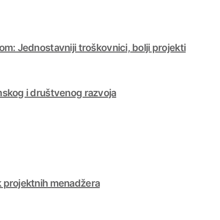
m: Jednostavniji troškovnici, bolji projekti
mskog i društvenog razvoja
k projektnih menadžera