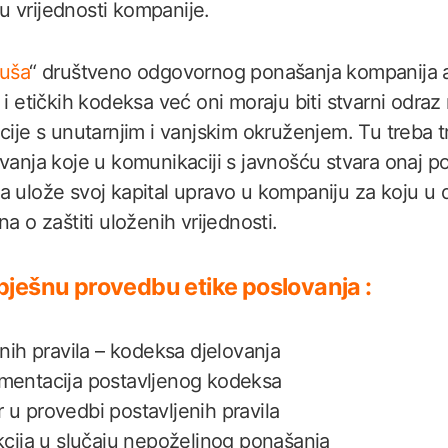
 vrijednosti kompanije.
uša
“ društveno odgovornog ponašanja kompanija a
 i etičkih kodeksa već oni moraju biti stvarni odraz 
cije s unutarnjim i vanjskim okruženjem. Tu treba tr
ovanja koje u komunikaciji s javnošću stvara onaj p
 ulože svoj kapital upravo u kompaniju za koju u do
na o zaštiti uloženih vrijednosti.
pješnu provedbu etike poslovanja :
snih pravila – kodeksa djelovanja
mentacija postavljenog kodeksa
u provedbi postavljenih pravila
kcija u slučaju nepoželjnog ponašanja