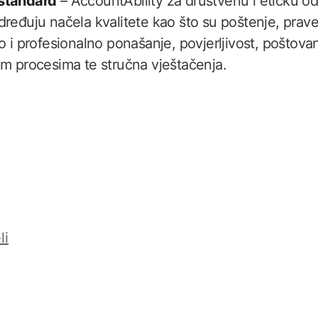
standard
– AccountAbility za društvenu i etičku o
dređuju načela kvalitete kao što su poštenje, prav
o i profesionalno ponašanje, povjerljivost, poštovan
im procesima te stručna vještačenja.
li