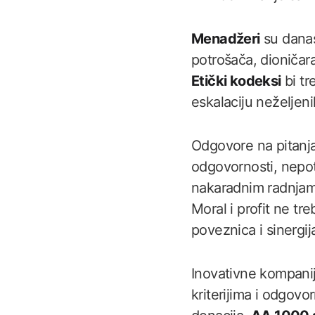
Menadžeri
su danas
potrošača, dioničara,
Etički kodeksi
bi tr
eskalaciju neželjenih
Odgovore na pitanja 
odgovornosti, nepot
nakaradnim radnjama
Moral i profit ne tr
poveznica i sinergij
Inovativne kompanije
kriterijima i odgovo