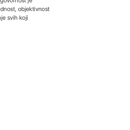
dgovornost je
ednost, objektivnost
je svih koji