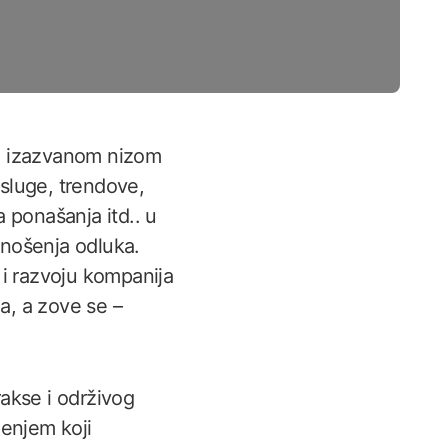
ju izazvanom nizom
usluge, trendove,
 ponašanja itd.. u
onošenja odluka.
 i razvoju kompanija
ja, a zove se –
akse i održivog
ženjem koji