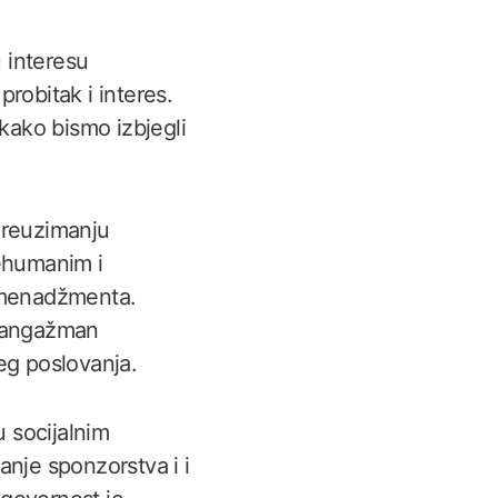
 interesu
probitak i interes.
r kako bismo izbjegli
 preuzimanju
nehumanim i
g menadžmenta.
ki angažman
šeg poslovanja.
u socijalnim
tanje sponzorstva i i