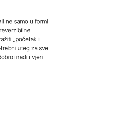
li ne samo u formi
reverzibilne
ažiti „početak i
otrebni uteg za sve
broj nadi i vjeri