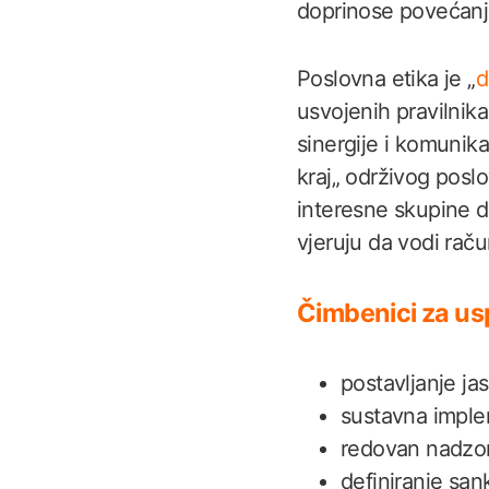
doprinose povećanju
Poslovna etika je „
d
usvojenih pravilnika
sinergije i komunika
kraj„ održivog posl
interesne skupine da
vjeruju da vodi raču
Čimbenici za us
postavljanje ja
sustavna imple
redovan nadzor 
definiranje san