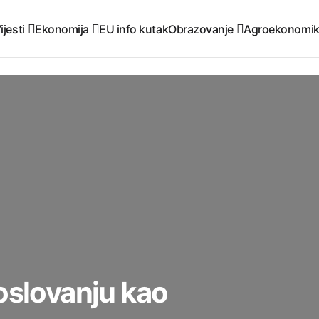
ijesti
Ekonomija
EU info kutak
Obrazovanje
Agroekonomi
oslovanju kao