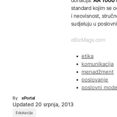
donacija.
AA 1000 
standard kojim se o
i neovisnost, stručn
sudjeluju u poslovn
eBizMags.com
etika
komunikacija
menadžment
poslovanje
poslovni mode
By
ePortal
Updated
20 srpnja, 2013
Edukacija