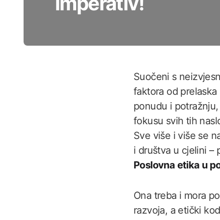
imperativ!
Suočeni s neizvjes
faktora od prelaska 
ponudu i potražnju,
fokusu svih tih nasl
Sve više i više se 
i društva u cjelini –
Poslovna etika u p
Ona treba i mora po
razvoja, a etički ko