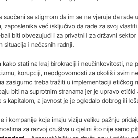
 suočeni sa stigmom da im se ne vjeruje da rade u
 zaposlenika već isključivo da rade za svoj vlastiti 
ebali biti obvezujući i za privatni i za državni sekto
 situacija i nečasnih radnji.
kako stati na kraj birokraciji i neučinkovitosti, ne
izmu, korupciji, neodgovornosti za okoliš i svim 
 zasigurno treba tražiti u implementaciji etičko
ebaju biti na suprotnim stranama jer je upravo etič
a s kapitalom, a javnost je je ogledalo dobrog ili lo
 i kompanije koje imaju viziju veliku pažnju pridaj
rnostima za razvoj društva u cjelini što nije samo pi