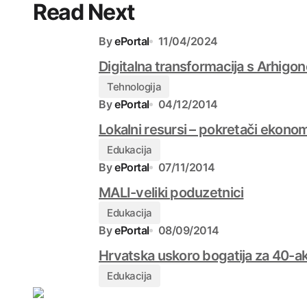
Read Next
By
ePortal
11/04/2024
Digitalna transformacija s Arhigono
Tehnologija
By
ePortal
04/12/2014
Lokalni resursi – pokretači ekono
Edukacija
By
ePortal
07/11/2014
MALI-veliki poduzetnici
Edukacija
By
ePortal
08/09/2014
Hrvatska uskoro bogatija za 40-a
Edukacija
4