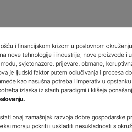
nošću i financijskom krizom u poslovnom okružen
na nove tehnologije i industrije, nove proizvode i 
 modu, svjetonazore, prijevare, obmane, koruptivna
ova je ljudski faktor putem odlučivanja i procesa d
nameće kao nasušna potreba i imperativ u opstanku
 potreba izlaska iz starih paradigmi i klišeja ponašan
oslovanju.
stati onaj zamašnjak razvoja dobre gospodarske pr
deksi moraju pokriti i uskladiti nesukladnosti s okru