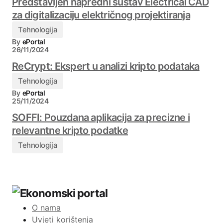
Predstavljen napredni sustav Electrical CAD
za digitalizaciju električnog projektiranja
Tehnologija
By
ePortal
26/11/2024
ReCrypt: Ekspert u analizi kripto podataka
Tehnologija
By
ePortal
25/11/2024
SOFFI: Pouzdana aplikacija za precizne i
relevantne kripto podatke
Tehnologija
O nama
Uvjeti korištenja