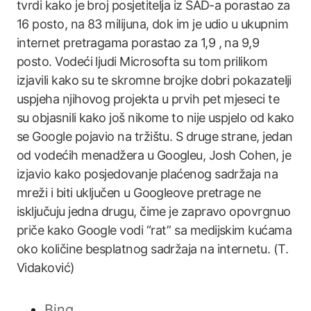
tvrdi kako je broj posjetitelja iz SAD-a porastao za
16 posto, na 83 milijuna, dok im je udio u ukupnim
internet pretragama porastao za 1,9 , na 9,9
posto. Vodeći ljudi Microsofta su tom prilikom
izjavili kako su te skromne brojke dobri pokazatelji
uspjeha njihovog projekta u prvih pet mjeseci te
su objasnili kako još nikome to nije uspjelo od kako
se Google pojavio na tržištu. S druge strane, jedan
od vodećih menadžera u Googleu, Josh Cohen, je
izjavio kako posjedovanje plaćenog sadržaja na
mreži i biti uključen u Googleove pretrage ne
isključuju jedna drugu, čime je zapravo opovrgnuo
priče kako Google vodi “rat” sa medijskim kućama
oko količine besplatnog sadržaja na internetu. (T.
Vidaković)
Bing