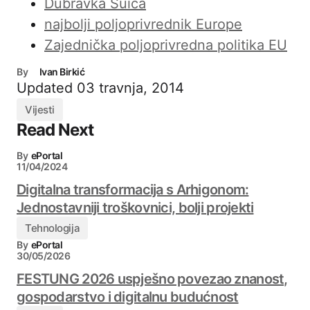
Dubravka Šuica
najbolji poljoprivrednik Europe
Zajednička poljoprivredna politika EU
By
Ivan Birkić
Updated
03 travnja, 2014
Vijesti
Read Next
By
ePortal
11/04/2024
Digitalna transformacija s Arhigonom:
Jednostavniji troškovnici, bolji projekti
Tehnologija
By
ePortal
30/05/2026
FESTUNG 2026 uspješno povezao znanost,
gospodarstvo i digitalnu budućnost