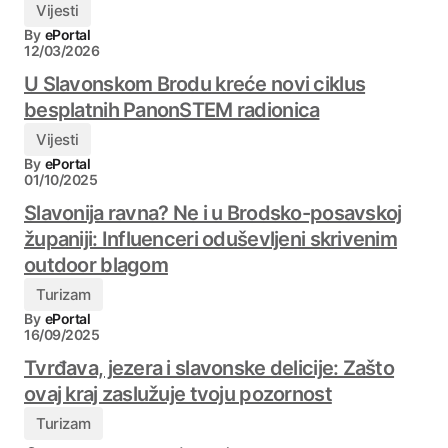
Vijesti
By
ePortal
12/03/2026
U Slavonskom Brodu kreće novi ciklus
besplatnih PanonSTEM radionica
Vijesti
By
ePortal
01/10/2025
Slavonija ravna? Ne i u Brodsko-posavskoj
županiji: Influenceri oduševljeni skrivenim
outdoor blagom
Turizam
By
ePortal
16/09/2025
Tvrđava, jezera i slavonske delicije: Zašto
ovaj kraj zaslužuje tvoju pozornost
Turizam