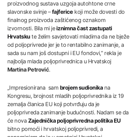
proizvodnog sustava uzgoja autohtone crne
slavonske svinje –
fajferice
koji može dovesti do
finalnog proizvoda zaštićenog oznakom
izvornosti. Bila mi je
iznimna čast zastupati
Hrvatsku
te želim savjetovati mladima da ne bježe
od poljoprivrede jer je to rentabilno zanimanje, a
sada su nam još dostupni i EU fondovi,“ rekla je
najbolja mlada poljoprivrednica u Hrvatskoj
Martina Petrović
.
„Impresionirana sam
brojem sudionika
na
Kongresu, brojnost mladih poljoprivrednika iz 19
zemalja članica EU koji potvrđuju da je
poljoprivreda zanimanje budućnosti. Nadam se da
će nova
Zajednička poljoprivredna politika EU
bitno pomoći i hrvatskoj poljoprivredi, a