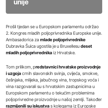
unije
Prošli tjedan se u Europskom parlamentu održao
2. Kongres mladih poljoprivrednika Europske unije.
Ambasadorica za
mlade poljoprivrednike
Dubravka Šuica ugostila je u Bruxellesu
deset
mladih poljoprivrednika
iz Hrvatske.
Tom prilikom, p
redstavnici hrvatske proizvodnje
i uzgoja
crnih slavonskih svinja, cvijeća, smokve,
češnjaka, mlijeka, jabučnog vina, tropskog voća i
vina razgovarali su s hrvatskim zastupnicima u
Europskom parlamentu o tekućim problemima
poljoprivredne proizvodnje u našoj zemlji. Također
razmijenili su iskustva
s kolegama iz Europske