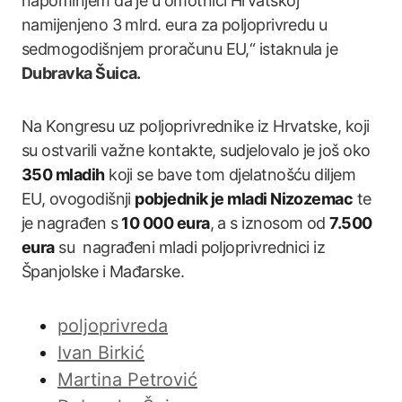
napominjem da je u omotnici Hrvatskoj
namijenjeno 3 mlrd. eura za poljoprivredu u
sedmogodišnjem proračunu EU,“ istaknula je
Dubravka Šuica.
Na Kongresu uz poljoprivrednike iz Hrvatske, koji
su ostvarili važne kontakte, sudjelovalo je još oko
350 mladih
koji se bave tom djelatnošću diljem
EU, ovogodišnji
pobjednik je mladi Nizozemac
te
je nagrađen s
10 000 eura
, a s iznosom od
7.500
eura
su nagrađeni mladi poljoprivrednici iz
Španjolske i Mađarske.
poljoprivreda
Ivan Birkić
Martina Petrović