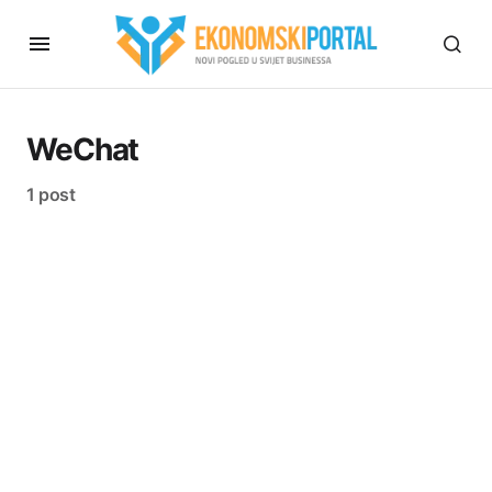
WeChat
1 post