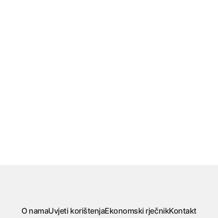
O nama
Uvjeti korištenja
Ekonomski rječnik
Kontakt