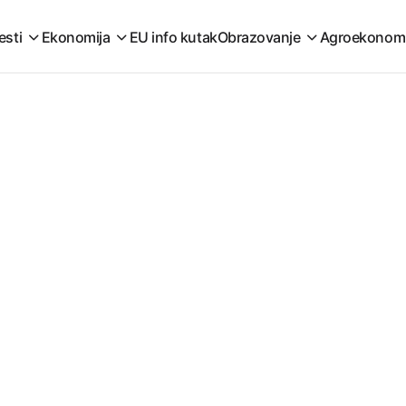
esti
Ekonomija
EU info kutak
Obrazovanje
Agroekonom