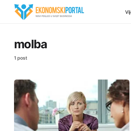
Vij
molba
1 post