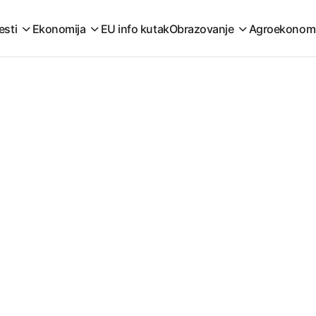
esti
Ekonomija
EU info kutak
Obrazovanje
Agroekonom