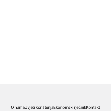
O nama
Uvjeti korištenja
Ekonomski rječnik
Kontakt