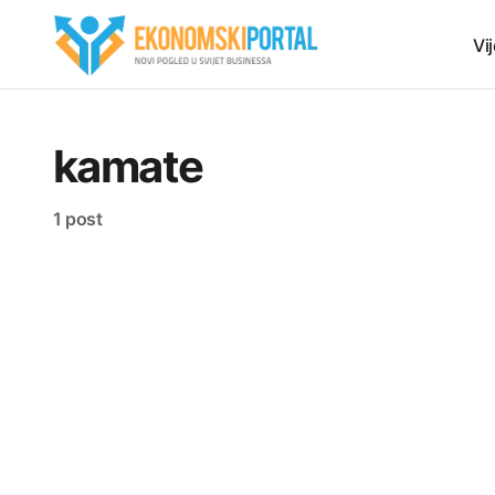
Vij
kamate
1 post