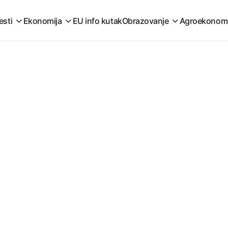
esti
Ekonomija
EU info kutak
Obrazovanje
Agroekonom