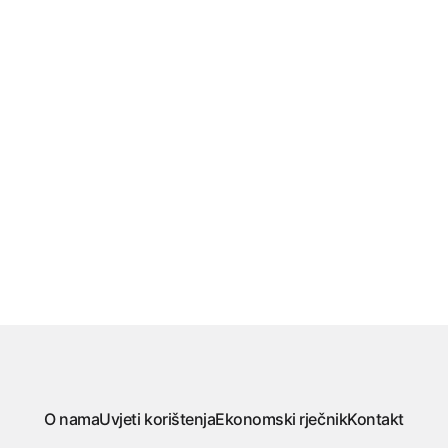
O nama
Uvjeti korištenja
Ekonomski rječnik
Kontakt