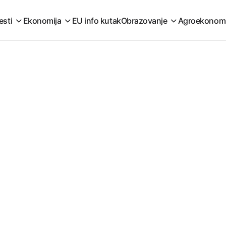
esti
Ekonomija
EU info kutak
Obrazovanje
Agroekonom