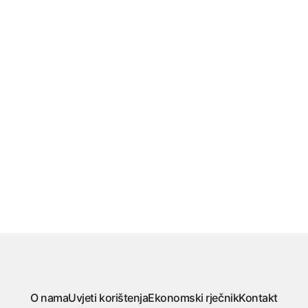
O nama
Uvjeti korištenja
Ekonomski rječnik
Kontakt