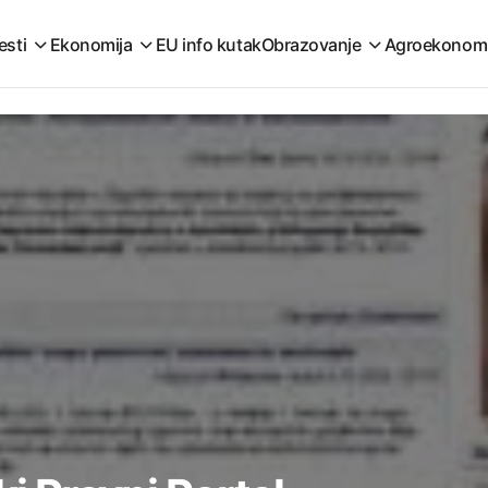
esti
Ekonomija
EU info kutak
Obrazovanje
Agroekonom