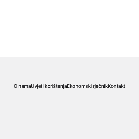
O nama
Uvjeti korištenja
Ekonomski rječnik
Kontakt