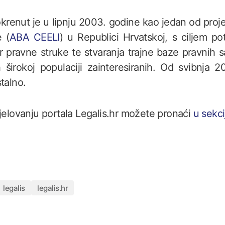
krenut je u lipnju 2003. godine kao jedan od proj
 (
ABA CEELI
) u Republici Hrvatskoj, s ciljem pot
 pravne struke te stvaranja trajne baze pravnih sav
 širokoj populaciji zainteresiranih. Od svibnja 
talno.
djelovanju portala Legalis.hr možete pronaći
u sekcij
legalis
legalis.hr