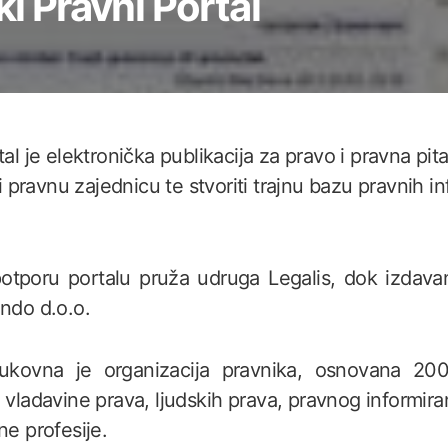
ki Pravni Portal
tal je elektronička publikacija za pravo i pravna pit
ati pravnu zajednicu te stvoriti trajnu bazu pravnih i
otporu portalu pruža udruga Legalis, dok izdav
endo d.o.o.
rukovna je organizacija pravnika, osnovana 200
 vladavine prava, ljudskih prava, pravnog informira
ne profesije.