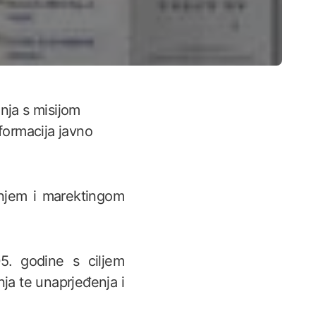
anja s misijom
nformacija javno
anjem i marektingom
5. godine s ciljem
nja te unaprjeđenja i