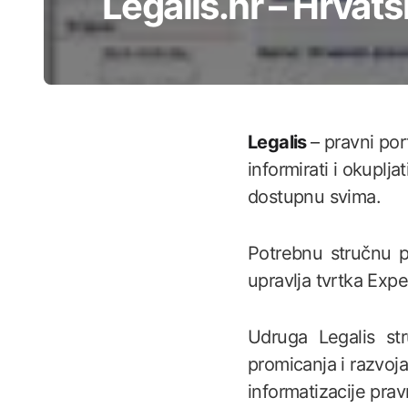
Legalis.hr – Hrvats
Legalis
– pravni por
informirati i okuplj
dostupnu svima.
Potrebnu stručnu p
upravlja tvrtka Exp
Udruga Legalis st
promicanja i razvoja
informatizacije prav