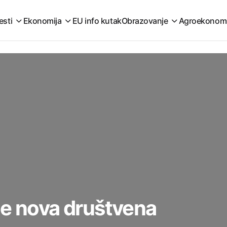
esti
Ekonomija
EU info kutak
Obrazovanje
Agroekonom
je nova društvena