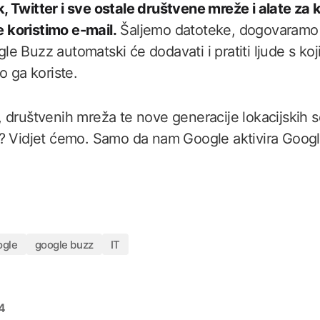
 Twitter i sve ostale društvene mreže i alate za 
je koristimo e-mail.
Šaljemo datoteke, dogovaramo 
e Buzz automatski će dodavati i pratiti ljude s ko
o ga koriste.
 društvenih mreža te nove generacije lokacijskih se
a? Vidjet ćemo. Samo da nam Google aktivira Goog
ogle
google buzz
IT
14