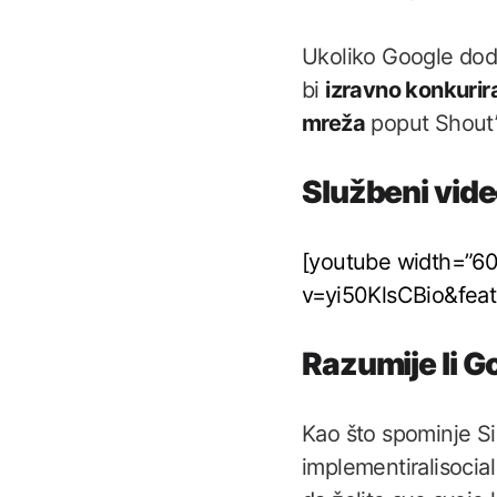
Ukoliko Google doda 
bi
izravno konkurir
mreža
poput Shout’
Službeni vid
[youtube width=”6
v=yi50KlsCBio&fea
Razumije li G
Kao što spominje Si
implementiralisocia