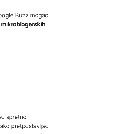
Google Buzz mogao
h mikroblogerskih
su spretno
tako pretpostavljao