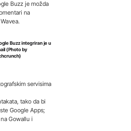
ogle Buzz je možda
komentari na
e Wavea.
gle Buzz integriran je u
il (Photo by
chcrunch)
tografskim servisima
takata, tako da bi
riste Google Apps;
na Gowallu i