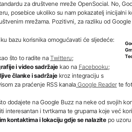
andardu za društvene mreže OpenSocial. No, Go
ru, posebice ukoliko su nam pokazatelj inicijalni 
ruštvenim mrežama. Pozitivni, za razliku od Googl
ku bazu korisnika omogućavati će sljedeće:
Goo
Gma
Te
ao što to radite na
Twitteru
;
afije i video sadržaje
kao na
Facebooku
;
ljive članke i sadržaje
kroz integraciju s
visom za praćenje RSS kanala
Google Reader
te fo
što dodajete na Google Buzz na neke od svojih kon
ti interesantan i tvrtkama te grupama koje već ko
ojim kontaktima i lokaciju gdje se nalazite
po uzoru 