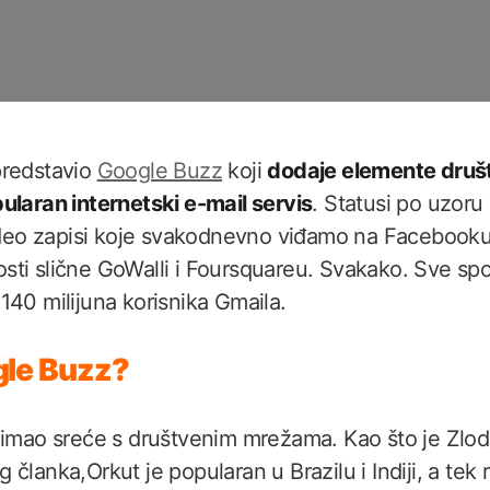
predstavio
Google Buzz
koji
dodaje elemente druš
ularan internetski e-mail servis
. Statusi po uzoru
 video zapisi koje svakodnevno viđamo na Faceboo
sti slične GoWalli i Foursquareu. Svakako. Sve s
140 milijuna korisnika Gmaila.
gle Buzz?
e imao sreće s društvenim mrežama. Kao što je Zlo
članka,Orkut je popularan u Brazilu i Indiji, a tek ri