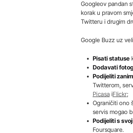
Googleov pandan st
korak u pravom smje
Twitteru i drugim d
Google Buzz uz veli
Pisati statuse
k
Dodavati fotogr
Podijeliti zanim
Twitterom, ser
Picasa
i
Flickr
;
Ograničiti ono 
servis mogao bi
Podijeliti s sv
Foursquare.