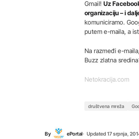
Gmail!
Uz Facebook,
organizaciju – i dal
komuniciramo. Googl
putem e-maila, a ist
Na razmeđi e-maila,
Buzz zlatna sredin
Netokracija.com
društvena mreža
Go
By
ePortal
Updated
17 srpnja, 20