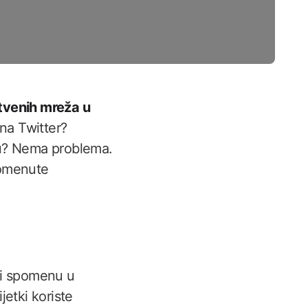
tvenih mreža u
 na Twitter?
ku? Nema problema.
pomenute
di spomenu u
jetki koriste