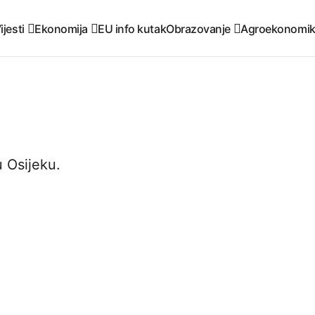
ijesti
Ekonomija
EU info kutak
Obrazovanje
Agroekonomi
u Osijeku.