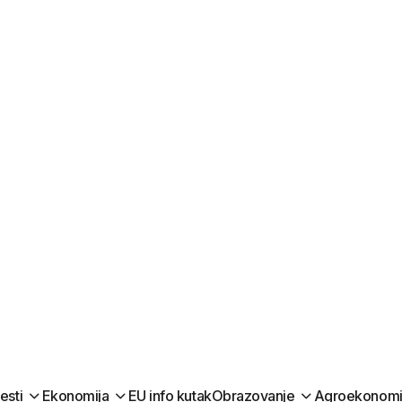
jesti
Ekonomija
EU info kutak
Obrazovanje
Agroekonomi