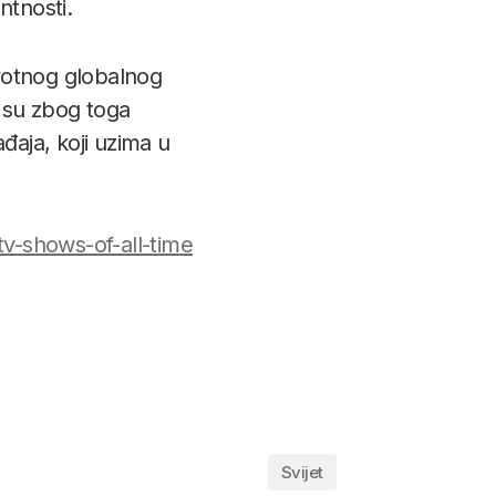
ntnosti.
votnog globalnog
e su zbog toga
đaja, koji uzima u
v-shows-of-all-time
Svijet