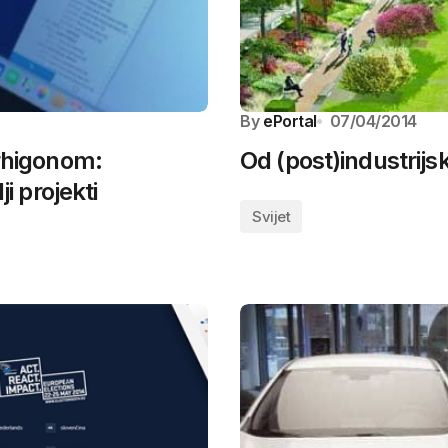
By
ePortal
07/04/2014
Arhigonom:
Od (post)industrij
i projekti
Svijet