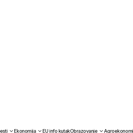
jesti
Ekonomija
EU info kutak
Obrazovanje
Agroekonomi