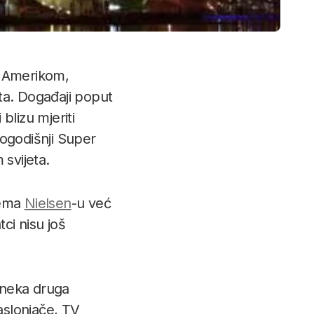
s Amerikom,
a. Događaji poput
blizu mjeriti
logodišnji Super
 svijeta.
prema
Nielsen
-u već
ci nisu još
 neka druga
aslonjače, TV