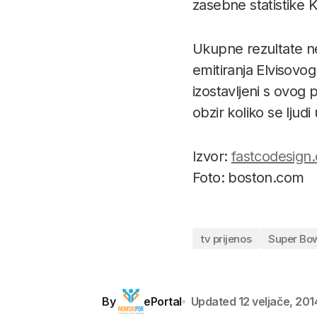
zasebne statistike 
Ukupne rezultate n
emitiranja Elvisovo
izostavljeni s ovog 
obzir koliko se ljud
Izvor:
fastcodesign
Foto: boston.com
tv prijenos
Super Bo
By
ePortal
Updated
12 veljače, 201