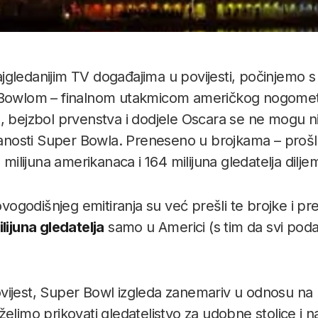
gledanijim TV događajima u povijesti, počinjemo 
 Bowlom – finalnom utakmicom američkog nogomet
 bejzbol prvenstva i dodjele Oscara se ne mogu ni 
edanosti Super Bowla. Preneseno u brojkama – proš
 milijuna amerikanaca i 164 milijuna gledatelja diljem
 ovogodišnjeg emitiranja su već prešli te brojke i 
lijuna gledatelja
samo u Americi (s tim da svi podat
vijest, Super Bowl izgleda zanemariv u odnosu na
elimo prikovati gledateljstvo za udobne stolice i n