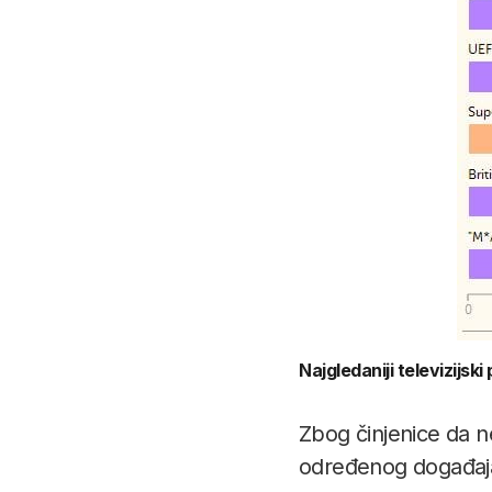
Najgledaniji televizijski
Zbog činjenice da ne
određenog događaja u