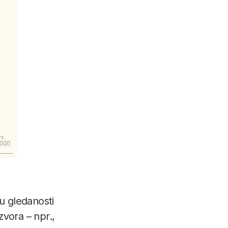
ku gledanosti
zvora – npr.,