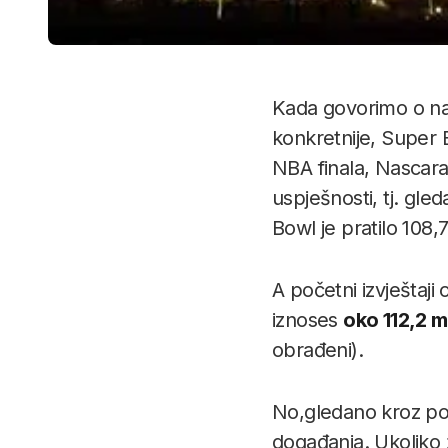
Kada govorimo o naj
konkretnije, Super
NBA finala, Nascara,
uspješnosti, tj. gl
Bowl je pratilo 108,7
A početni izvještaji
iznoses
oko 112,2 mi
obrađeni).
No,gledano kroz po
događanja. Ukoliko ž