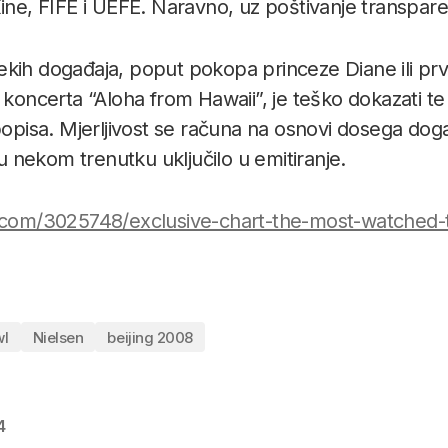
Kine, FIFE i UEFE. Naravno, uz poštivanje transpare
ekih događaja, poput pokopa princeze Diane ili pr
g koncerta “Aloha from Hawaii”, je teško dokazati t
popisa. Mjerljivost se računa na osnovi dosega doga
i u nekom trenutku uključilo u emitiranje.
.com/3025748/exclusive-chart-the-most-watched-t
wl
Nielsen
beijing 2008
4