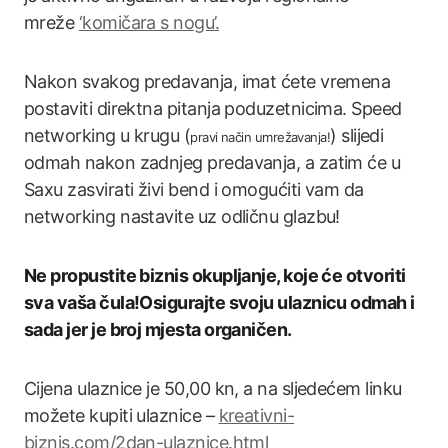
mreže
‘komičara s nogu’.
Nakon svakog predavanja, imat ćete vremena
postaviti direktna pitanja poduzetnicima. Speed
networking u krugu (
) slijedi
pravi način umrežavanja!
odmah nakon zadnjeg predavanja, a zatim će u
Saxu zasvirati živi bend i omogućiti vam da
networking nastavite uz odličnu glazbu!
Ne propustite biznis okupljanje, koje će otvoriti
sva vaša čula!Osigurajte svoju ulaznicu odmah i
sada jer je broj mjesta organičen.
Cijena ulaznice je 50,00 kn, a na sljedećem linku
možete kupiti ulaznice –
kreativni-
biznis.com/2dan-ulaznice.html