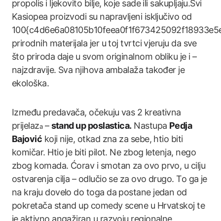
propolis i ljekovito bilje, koje sade ili sakupljaju.Svi
Kasiopea proizvodi su napravljeni isključivo od
100{c4d6e6a08105b10feea0f1f673425092f18933e5
prirodnih materijala jer u toj tvrtci vjeruju da sve
što priroda daje u svom originalnom obliku je i –
najzdravije. Sva njihova ambalaža također je
ekološka.
Između predavača, očekuju vas 2 kreativna
prijelaz
–
stand up poslastica.
Nastupa
Pedja
a
Bajović
koji nije, otkad zna za sebe, htio biti
komičar. Htio je biti pilot. Ne zbog letenja, nego
zbog komada. Ćorav i smotan za ovo prvo, u cilju
ostvarenja cilja – odlučio se za ovo drugo. To ga je
na kraju dovelo do toga da postane jedan od
pokretača stand up comedy scene u Hrvatskoj te
je aktivno angažiran u razvoju regionalne