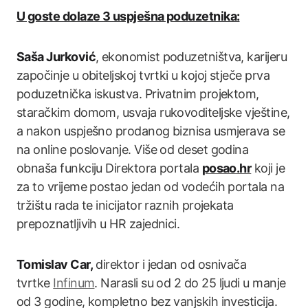
U goste dolaze 3 uspješna poduzetnika:
Saša Jurković
, ekonomist poduzetništva, karijeru
započinje u obiteljskoj tvrtki u kojoj stječe prva
poduzetnička iskustva. Privatnim projektom,
staračkim domom, usvaja rukovoditeljske vještine,
a nakon uspješno prodanog biznisa usmjerava se
na online poslovanje. Više od deset godina
obnaša funkciju Direktora portala
posao.hr
koji je
za to vrijeme postao jedan od vodećih portala na
tržištu rada te inicijator raznih projekata
prepoznatljivih u HR zajednici.
Tomislav Car,
direktor i jedan od osnivača
tvrtke
Infinum
. Narasli su od 2 do 25 ljudi u manje
od 3 godine, kompletno bez vanjskih investicija.