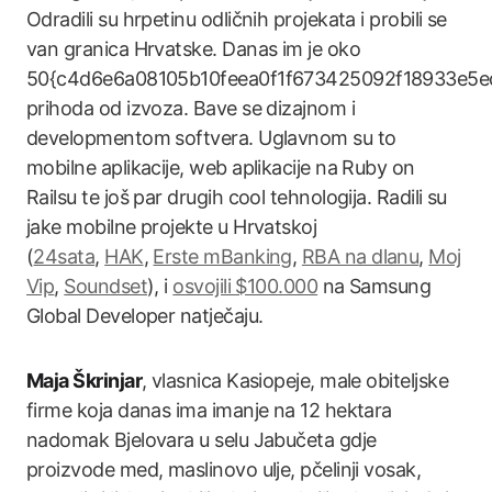
Odradili su hrpetinu odličnih projekata i probili se
van granica Hrvatske. Danas im je oko
50{c4d6e6a08105b10feea0f1f673425092f18933e5e
prihoda od izvoza. Bave se dizajnom i
developmentom softvera. Uglavnom su to
mobilne aplikacije, web aplikacije na Ruby on
Railsu te još par drugih cool tehnologija. Radili su
jake mobilne projekte u Hrvatskoj
(
24sata
,
HAK
,
Erste mBanking
,
RBA na dlanu
,
Moj
Vip
,
Soundset
), i
osvojili $100.000
na Samsung
Global Developer natječaju.
Maja Škrinjar
, vlasnica Kasiopeje, male obiteljske
firme koja danas ima imanje na 12 hektara
nadomak Bjelovara u selu Jabučeta gdje
proizvode med, maslinovo ulje, pčelinji vosak,