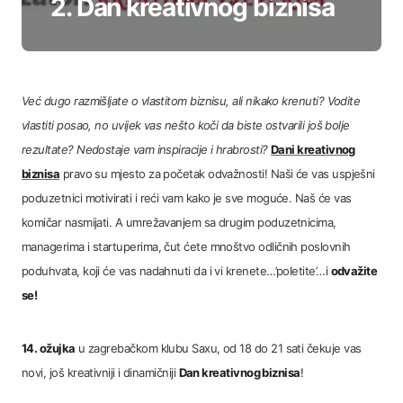
2. Dan kreativnog biznisa
Već dugo razmišljate o vlastitom biznisu, ali nikako krenuti? Vodite
vlastiti posao, no uvijek vas nešto koči da biste ostvarili još bolje
rezultate? Nedostaje vam inspiracije i hrabrosti?
Dani kreativnog
biznisa
pravo su mjesto za početak odvažnosti! Naši će vas uspješni
poduzetnici motivirati i reći vam kako je sve moguće. Naš će vas
komičar nasmijati. A umrežavanjem sa drugim poduzetnicima,
managerima i startuperima, čut ćete mnoštvo odličnih poslovnih
poduhvata, koji će vas nadahnuti da i vi krenete…’poletite’…i
odvažite
se!
14. ožujka
u zagrebačkom klubu Saxu, od 18 do 21 sati čekuje vas
novi, još kreativniji i dinamičniji
Dan kreativnog biznisa
!